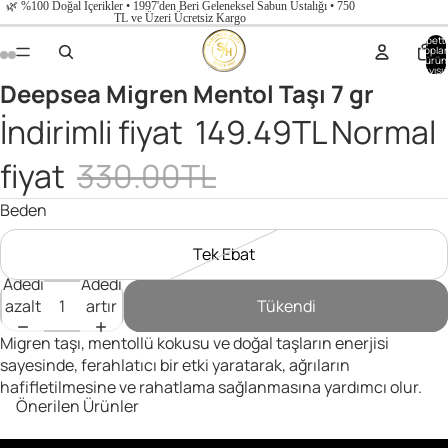
🌿 %100 Doğal İçerikler • 1997'den Beri Geleneksel Sabun Ustalığı • 750
TL ve Üzeri Ücretsiz Kargo
Sepette
topla
ürün
sayısı:
Deepsea Migren Mentol Taşı 7 gr
İndirimli fiyat
149.49TL
Normal
fiyat
330.00TL
Beden
Tek Ebat
Adedi
Adedi
azalt
artır
Tükendi
Migren taşı, mentollü kokusu ve doğal taşların enerjisi
sayesinde, ferahlatıcı bir etki yaratarak, ağrıların
hafifletilmesine ve rahatlama sağlanmasına yardımcı olur.
Önerilen Ürünler